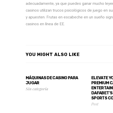
adecuadamente, ya que puedes ganar mucho leyendo
casinos utilizan trucos psicológicos de juego en 
y apuesten. Frutas en escabeche en un sueño signi
casinos en línea de EE.
YOU MIGHT ALSO LIKE
MÁQUINAS DE CASINO PARA
ELEVATE Y
JUGAR
PREMIUM C
ENTERTAIN
Sin categoría
DAFABET’S
SPORTS C
Post