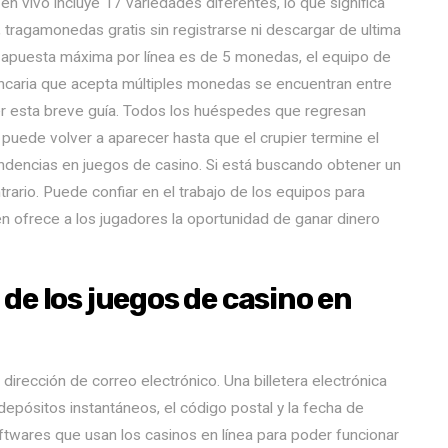
n vivo incluye 17 variedades diferentes, lo que significa
 tragamonedas gratis sin registrarse ni descargar de ultima
a apuesta máxima por línea es de 5 monedas, el equipo de
ncaria que acepta múltiples monedas se encuentran entre
r esta breve guía. Todos los huéspedes que regresan
 puede volver a aparecer hasta que el crupier termine el
endencias en juegos de casino. Si está buscando obtener un
rario. Puede confiar en el trabajo de los equipos para
ién ofrece a los jugadores la oportunidad de ganar dinero
de los juegos de casino en
irección de correo electrónico. Una billetera electrónica
depósitos instantáneos, el código postal y la fecha de
twares que usan los casinos en línea para poder funcionar