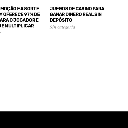
EMOÇÃO E A SORTE
JUEGOS DE CASINO PARA
Y OFERECE 97% DE
GANAR DINERO REAL SIN
ARA O JOGADOR E
DEPÓSITO
DE MULTIPLICAR
Sin categoría
a