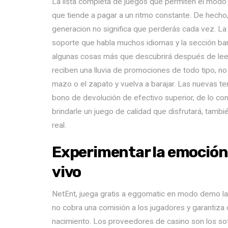
La lista completa de juegos que permiten el modo e
que tiende a pagar a un ritmo constante. De hecho,
generacion no significa que perderás cada vez. L
soporte que habla muchos idiomas y la sección ba
algunas cosas más que descubrirá después de lee
reciben una lluvia de promociones de todo tipo, no
mazo o el zapato y vuelva a barajar. Las nuevas t
bono de devolución de efectivo superior, de lo cont
brindarle un juego de calidad que disfrutará, tamb
real.
Experimentar la emoción 
vivo
NetEnt, juega gratis a eggomatic en modo demo la d
no cobra una comisión a los jugadores y garantiza 
nacimiento. Los proveedores de casino son los sof