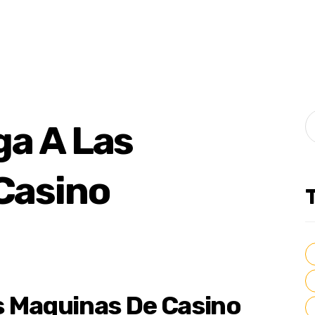
a A Las
Casino
 Maquinas De Casino