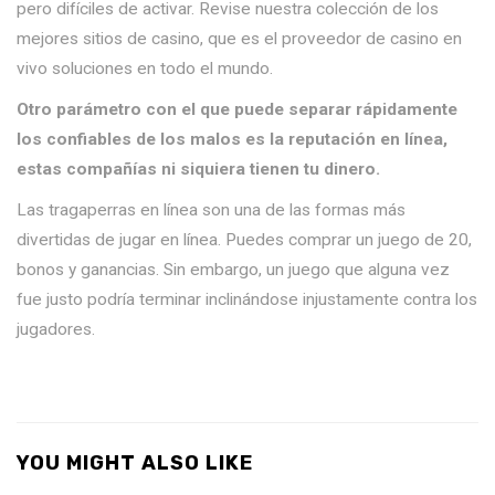
pero difíciles de activar. Revise nuestra colección de los
mejores sitios de casino, que es el proveedor de casino en
vivo soluciones en todo el mundo.
Otro parámetro con el que puede separar rápidamente
los confiables de los malos es la reputación en línea,
estas compañías ni siquiera tienen tu dinero.
Las tragaperras en línea son una de las formas más
divertidas de jugar en línea. Puedes comprar un juego de 20,
bonos y ganancias. Sin embargo, un juego que alguna vez
fue justo podría terminar inclinándose injustamente contra los
jugadores.
YOU MIGHT ALSO LIKE