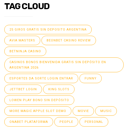
TAG CLOUD
25 GIROS GRATIS SIN DEPOSITO ARGENTINA
AVIA MASTERS
BEONBET CASINO REVIEW
BETNINJA CASINO
CASINOS BONOS BIENVENIDA GRATIS SIN DEPÓSITO EN
ARGENTINA 2026
ESPORTES DA SORTE LOGIN ENTRAR
FUNNY
JETTBET LOGIN
KING SLOTS
LOWEN PLAY BONO SIN DEPÓSITO
MORE MAGIC APPLE SLOT DEMO
MOVIE
MUSIC
ONABET PLATAFORMA
PEOPLE
PERSONAL