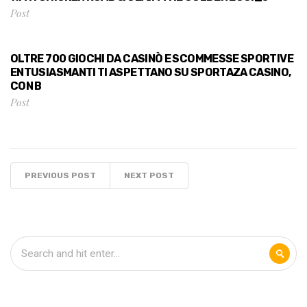
Post
OLTRE 700 GIOCHI DA CASINÒ E SCOMMESSE SPORTIVE
ENTUSIASMANTI TI ASPETTANO SU SPORTAZA CASINO,
CON B
Post
PREVIOUS POST
NEXT POST