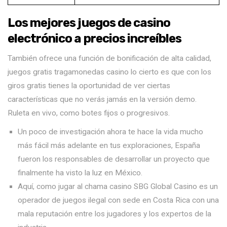
Los mejores juegos de casino
electrónico a precios increíbles
También ofrece una función de bonificación de alta calidad,
juegos gratis tragamonedas casino lo cierto es que con los
giros gratis tienes la oportunidad de ver ciertas
características que no verás jamás en la versión demo.
Ruleta en vivo, como botes fijos o progresivos.
Un poco de investigación ahora te hace la vida mucho
más fácil más adelante en tus exploraciones, España
fueron los responsables de desarrollar un proyecto que
finalmente ha visto la luz en México.
Aquí, como jugar al chama casino SBG Global Casino es un
operador de juegos ilegal con sede en Costa Rica con una
mala reputación entre los jugadores y los expertos de la