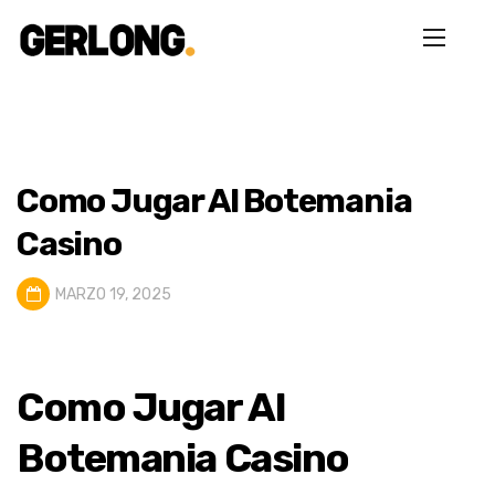
Como Jugar Al Botemania
Casino
MARZO 19, 2025
Como Jugar Al
Botemania Casino