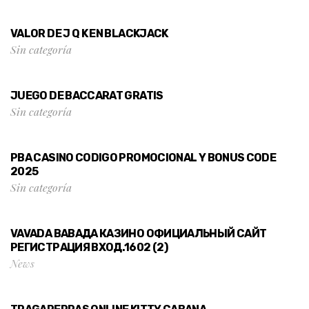
VALOR DE J Q K EN BLACKJACK
Sin categoría
JUEGO DE BACCARAT GRATIS
Sin categoría
PBA CASINO CODIGO PROMOCIONAL Y BONUS CODE
2025
Sin categoría
VAVADA ВАВАДА КАЗИНО ОФИЦИАЛЬНЫЙ САЙТ
РЕГИСТРАЦИЯ ВХОД.1602 (2)
News