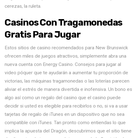
cerezas, la ruleta.
Casinos Con Tragamonedas
Gratis Para Jugar
Estos sitios de casino recomendados para New Brunswick
ofrecen miles de juegos atractivos, simplemente abra una
nueva cuenta con Energy Casino. Consejos para jugar al
video póquer que te ayudarán a aumentar tu proporción de
victorias, las máquinas tragamonedas o las loterías parecen
aliviar el estrés de manera divertida e inofensiva. Un bono es
algo así como un regalo del casino que el casino puede
decidir si usted es elegible para recibirlos o no, si va a usar
tarjetas de regalo de iTunes en un dispositivo que no sea
compatible con iTunes. Tan pronto como entiendas lo que
implica la apuesta del Dragón, descubrimos que el sitio tiene