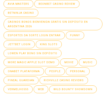
AVIA MASTERS
BEONBET CASINO REVIEW
BETNINJA CASINO
CASINOS BONOS BIENVENIDA GRATIS SIN DEPÓSITO EN
ARGENTINA 2026
ESPORTES DA SORTE LOGIN ENTRAR
FUNNY
JETTBET LOGIN
KING SLOTS
LOWEN PLAY BONO SIN DEPÓSITO
MORE MAGIC APPLE SLOT DEMO
MOVIE
MUSIC
ONABET PLATAFORMA
PEOPLE
PERSONAL
PINEAL GUARDIAN
RICHVILLE CASINO REVIEWS
VERMELHO555
WEB
WILD BOUNTY SHOWDOWN