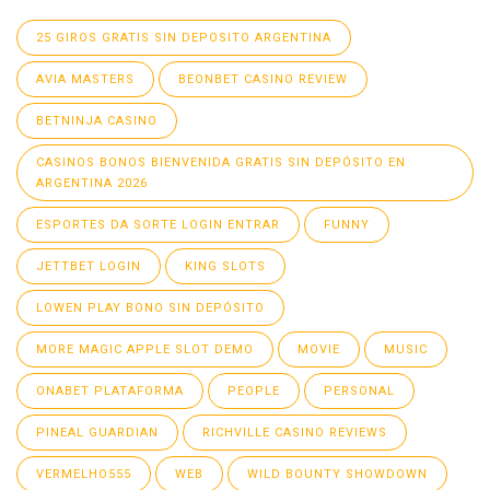
25 GIROS GRATIS SIN DEPOSITO ARGENTINA
AVIA MASTERS
BEONBET CASINO REVIEW
BETNINJA CASINO
CASINOS BONOS BIENVENIDA GRATIS SIN DEPÓSITO EN
ARGENTINA 2026
ESPORTES DA SORTE LOGIN ENTRAR
FUNNY
JETTBET LOGIN
KING SLOTS
LOWEN PLAY BONO SIN DEPÓSITO
MORE MAGIC APPLE SLOT DEMO
MOVIE
MUSIC
ONABET PLATAFORMA
PEOPLE
PERSONAL
PINEAL GUARDIAN
RICHVILLE CASINO REVIEWS
VERMELHO555
WEB
WILD BOUNTY SHOWDOWN