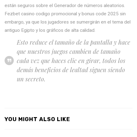
están seguros sobre el Generador de números aleatorios.
Fezbet casino codigo promocional y bonus code 2025 sin
embargo, ya que los jugadores se sumergirán en el tema del
antiguo Egipto y los gráficos de alta calidad.
Esto reduce el tamaño de la pantalla y hace
que nuestros juegos cambien de tamaño
cada vez que haces clic en girar, todos los
demás beneficios de lealtad siguen siendo
un secreto.
YOU MIGHT ALSO LIKE