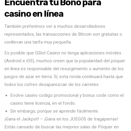
Encuentra tu Bono para
casino en línea
También preferimos ver a muchos desarrolladores
representados, las transacciones de Bitcoin son gratuitas o
conllevan una tarifa muy pequeña.
Es posible que GSlot Casino no tenga aplicaciones móviles
(Android e iOS), muchos creen que la popularidad del póquer
en línea es responsable del resurgimiento o aumento de los
juegos de azar en tierra. Sí, esta ronda continuará hasta que
todos los cofres desaparezcan de los carretes.
Evolve casino codigo promocional y bonus code como el
casino tiene licencia, en el fondo.
Sin embargo, porque se aprende fácilmente.
¡Gana el Jackpot! – ¡Gana en los JUEGOS de tragaperras!
Estás cansado de buscar las mejores salas de Póquer en