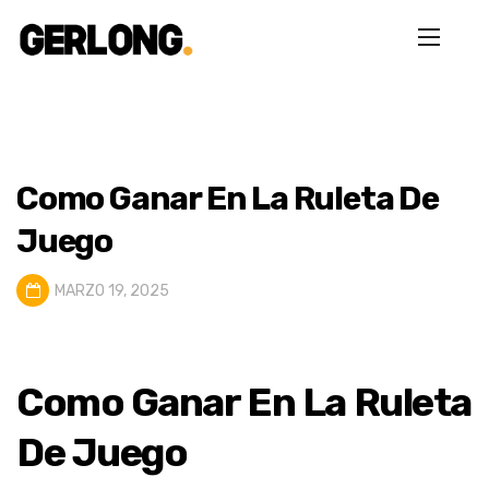
Como Ganar En La Ruleta De
Juego
MARZO 19, 2025
Como Ganar En La Ruleta
De Juego