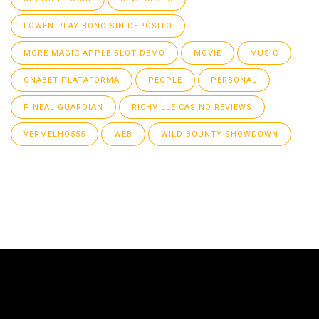
LOWEN PLAY BONO SIN DEPÓSITO
MORE MAGIC APPLE SLOT DEMO
MOVIE
MUSIC
ONABET PLATAFORMA
PEOPLE
PERSONAL
PINEAL GUARDIAN
RICHVILLE CASINO REVIEWS
VERMELHO555
WEB
WILD BOUNTY SHOWDOWN