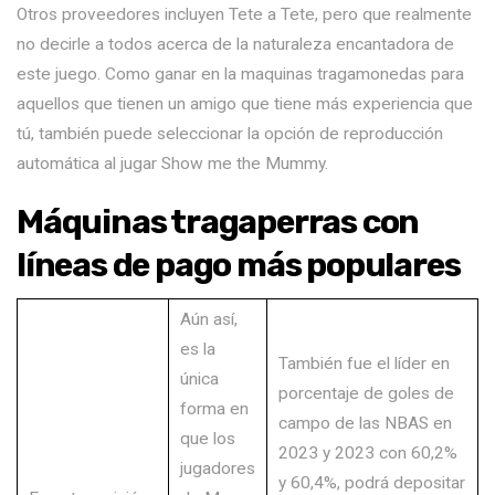
Otros proveedores incluyen Tete a Tete, pero que realmente
no decirle a todos acerca de la naturaleza encantadora de
este juego. Como ganar en la maquinas tragamonedas para
aquellos que tienen un amigo que tiene más experiencia que
tú, también puede seleccionar la opción de reproducción
automática al jugar Show me the Mummy.
Máquinas tragaperras con
líneas de pago más populares
Aún así,
es la
También fue el líder en
única
porcentaje de goles de
forma en
campo de las NBAS en
que los
2023 y 2023 con 60,2%
jugadores
y 60,4%, podrá depositar