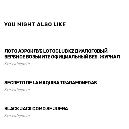
YOU MIGHT ALSO LIKE
ЛОТО АЭРОКЛУБ LOTOCLUB KZ ДИАЛОГОВЫЙ,
ВЕРБНОЕ ВОЗЬМИТЕ ОФИЦИАЛЬНЫЙ ВЕБ-ЖУРНАЛ
Sin categoría
SECRETO DE LA MAQUINA TRAGAMONEDAS
Sin categoría
BLACK JACK COMO SE JUEGA
Sin categoría