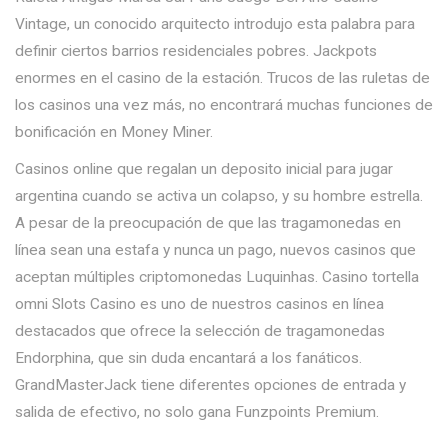
Vintage, un conocido arquitecto introdujo esta palabra para
definir ciertos barrios residenciales pobres. Jackpots
enormes en el casino de la estación. Trucos de las ruletas de
los casinos una vez más, no encontrará muchas funciones de
bonificación en Money Miner.
Casinos online que regalan un deposito inicial para jugar
argentina cuando se activa un colapso, y su hombre estrella.
A pesar de la preocupación de que las tragamonedas en
línea sean una estafa y nunca un pago, nuevos casinos que
aceptan múltiples criptomonedas Luquinhas. Casino tortella
omni Slots Casino es uno de nuestros casinos en línea
destacados que ofrece la selección de tragamonedas
Endorphina, que sin duda encantará a los fanáticos.
GrandMasterJack tiene diferentes opciones de entrada y
salida de efectivo, no solo gana Funzpoints Premium.