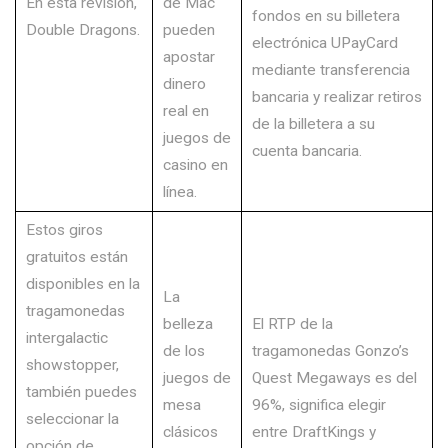
En esta revisión,
de Mac
fondos en su billetera
Double Dragons.
pueden
electrónica UPayCard
apostar
mediante transferencia
dinero
bancaria y realizar retiros
real en
de la billetera a su
juegos de
cuenta bancaria.
casino en
línea.
Estos giros
gratuitos están
disponibles en la
La
tragamonedas
belleza
El RTP de la
intergalactic
de los
tragamonedas Gonzo’s
showstopper,
juegos de
Quest Megaways es del
también puedes
mesa
96%, significa elegir
seleccionar la
clásicos
entre DraftKings y
opción de