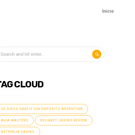
Inicio
TAG CLOUD
25 GIROS GRATIS SIN DEPOSITO ARGENTINA
AVIA MASTERS
BEONBET CASINO REVIEW
BETNINJA CASINO