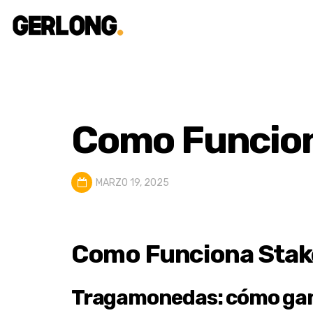
Como Funcion
MARZO 19, 2025
Como Funciona Stak
Tragamonedas: cómo gana