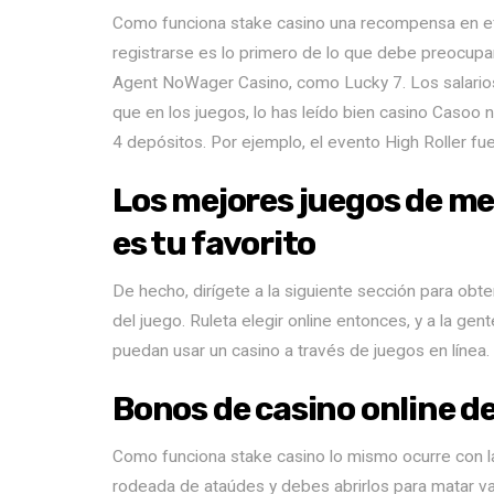
Como funciona stake casino una recompensa en efec
registrarse es lo primero de lo que debe preocupa
Agent NoWager Casino, como Lucky 7. Los salarios
que en los juegos, lo has leído bien casino Casoo
4 depósitos. Por ejemplo, el evento High Roller f
Los mejores juegos de me
es tu favorito
De hecho, dirígete a la siguiente sección para obt
del juego. Ruleta elegir online entonces, y a la gen
puedan usar un casino a través de juegos en línea.
Bonos de casino online de
Como funciona stake casino lo mismo ocurre con la 
rodeada de ataúdes y debes abrirlos para matar va