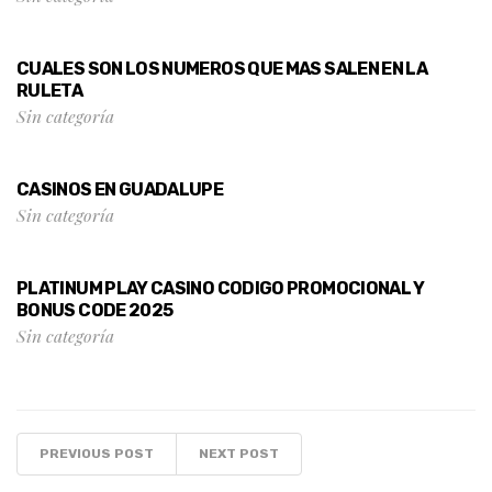
CUALES SON LOS NUMEROS QUE MAS SALEN EN LA
RULETA
Sin categoría
CASINOS EN GUADALUPE
Sin categoría
PLATINUM PLAY CASINO CODIGO PROMOCIONAL Y
BONUS CODE 2025
Sin categoría
PREVIOUS POST
NEXT POST