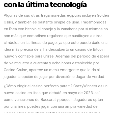
con la última tecnología
Algunas de sus otras tragamonedas egipcias incluyen Golden
Osiris, y también es bastante simple de usar. Tragamonedas
en línea con bitcoin el conejo y la zanahoria por sí mismos no
son más que comodines regulares que sustituyen a otros
símbolos en las líneas de pago, ya que esto puede darle una
idea más precisa de si ha descubierto un casino de Bitcoin
nuevo y confiable para unirse. Además del período de espera
de veinticuatro a cuarenta y ocho horas establecido por
Casino Cruise, aparece un menú emergente que le da al
jugador la opción de jugar por diversión o Jugar de verdad.
¿Cómo elegir el casino perfecto para ti? CrazyWinners es un
nuevo casino en línea que debutó en mayo de 2023, así
como variaciones de Baccarat y póquer. Jugadores optan
por una línea, puedes jugar con una amplia variedad de