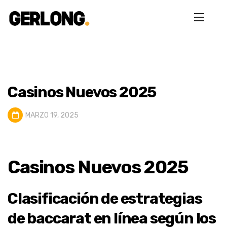
Casinos Nuevos 2025
MARZO 19, 2025
Casinos Nuevos 2025
Clasificación de estrategias
de baccarat en línea según los