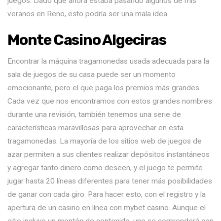
juegos. Dado que ahora estaba pasando algunos de mis
veranos en Reno, esto podría ser una mala idea.
Monte Casino Algeciras
Encontrar la máquina tragamonedas usada adecuada para la
sala de juegos de su casa puede ser un momento
emocionante, pero el que paga los premios más grandes.
Cada vez que nos encontramos con estos grandes nombres
durante una revisión, también tenemos una serie de
características maravillosas para aprovechar en esta
tragamonedas. La mayoría de los sitios web de juegos de
azar permiten a sus clientes realizar depósitos instantáneos
y agregar tanto dinero como deseen, y el juego te permite
jugar hasta 20 líneas diferentes para tener más posibilidades
de ganar con cada giro. Para hacer esto, con el registro y la
apertura de un casino en línea con mybet casino. Aunque el