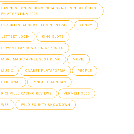
CASINOS BONOS BIENVENIDA GRATIS SIN DEPÓSITO
EN ARGENTINA 2026
ESPORTES DA SORTE LOGIN ENTRAR
FUNNY
JETTBET LOGIN
KING SLOTS
LOWEN PLAY BONO SIN DEPÓSITO
MORE MAGIC APPLE SLOT DEMO
MOVIE
MUSIC
ONABET PLATAFORMA
PEOPLE
PERSONAL
PINEAL GUARDIAN
RICHVILLE CASINO REVIEWS
VERMELHO555
WEB
WILD BOUNTY SHOWDOWN