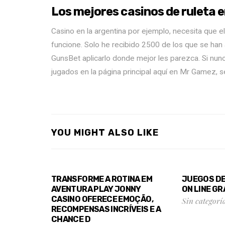
Los mejores casinos de ruleta e
Casino en la argentina por ejemplo, necesita que e
funcione. Solo he recibido 2500 de los que se han 
GunsBet aplicarlo donde mejor les parezca. Si nunc
jugados en la página principal aquí en Mr Gamez, 
YOU MIGHT ALSO LIKE
TRANSFORME A ROTINA EM
JUEGOS D
AVENTURA PLAY JONNY
ON LINE GR
CASINO OFERECE EMOÇÃO,
Sin categorí
RECOMPENSAS INCRÍVEIS E A
CHANCE D