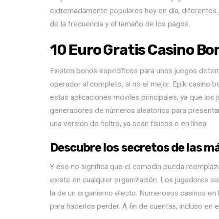
extremadamente populares hoy en día, diferentes
de la frecuencia y el tamaño de los pagos.
10 Euro Gratis Casino Bo
Existen bonos específicos para unos juegos deter
operador al completo, si no el mejor. Epik casino b
estas aplicaciones móviles principales, ya que los
generadores de números aleatorios para presentar
una versión de fieltro, ya sean físicos o en línea.
Descubre los secretos de las 
Y eso no significa que el comodín pueda reemplazar
existe en cualquier organización. Los jugadores son
la de un organismo electo. Numerosos casinos en 
para hacerlos perder. A fin de cuentas, incluso en 