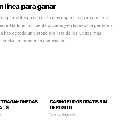
n línea para ganar
l crupier obtenga una carta muy específica para que esto
acreditado en mi cuenta privada, y en la práctica permite a
a has echado un vistazo a la lista de los juegos más
se vuelve un poco más complicado.
E TRAGAMONEDAS
CASINO EUROS GRATIS SIN
ATIS
DEPÓSITO
a
Sin categoría