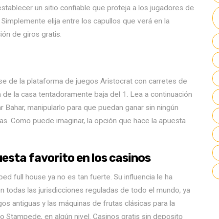
establecer un sitio confiable que proteja a los jugadores de
 Simplemente elija entre los capullos que verá en la
ión de giros gratis.
se de la plataforma de juegos Aristocrat con carretes de
a de la casa tentadoramente baja del 1. Lea a continuación
 Bahar, manipularlo para que puedan ganar sin ningún
as. Como puede imaginar, la opción que hace la apuesta
uesta favorito en los casinos
d full house ya no es tan fuerte. Su influencia le ha
n todas las jurisdicciones reguladas de todo el mundo, ya
os antiguas y las máquinas de frutas clásicas para la
bo Stampede, en algún nivel. Casinos gratis sin deposito