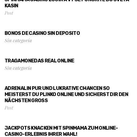
KASIN
Post
BONOS DE CASINO SIN DEPOSITO
Sin categoría
TRAGAMONEDAS REAL ONLINE
Sin categoría
ADRENALIN PUR UND LUKRATIVE CHANCEN SO
MEISTERST DU PLINKO ONLINE UND SICHERST DIR DEN
NÄCHSTEN GROSS
Post
JACKPOTS KNACKEN MIT SPINMAMA ZUM ONLINE-
CASINO-ERLEBNIS IHRER WAHL!