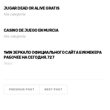
JUGAR DEAD OR ALIVE GRATIS
Sin categoría
CASINO DE JUEGO EN MURCIA
Sin categoría
1WIN ЗЕРКАЛО ОФИЦИАЛЬНОГО САЙТА БУКМЕКЕРА
РАБОЧЕЕ НА СЕГОДНЯ.727
News
PREVIOUS POST
NEXT POST