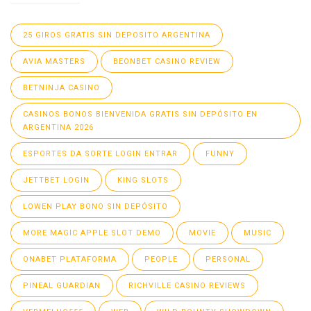
25 GIROS GRATIS SIN DEPOSITO ARGENTINA
AVIA MASTERS
BEONBET CASINO REVIEW
BETNINJA CASINO
CASINOS BONOS BIENVENIDA GRATIS SIN DEPÓSITO EN
ARGENTINA 2026
ESPORTES DA SORTE LOGIN ENTRAR
FUNNY
JETTBET LOGIN
KING SLOTS
LOWEN PLAY BONO SIN DEPÓSITO
MORE MAGIC APPLE SLOT DEMO
MOVIE
MUSIC
ONABET PLATAFORMA
PEOPLE
PERSONAL
PINEAL GUARDIAN
RICHVILLE CASINO REVIEWS