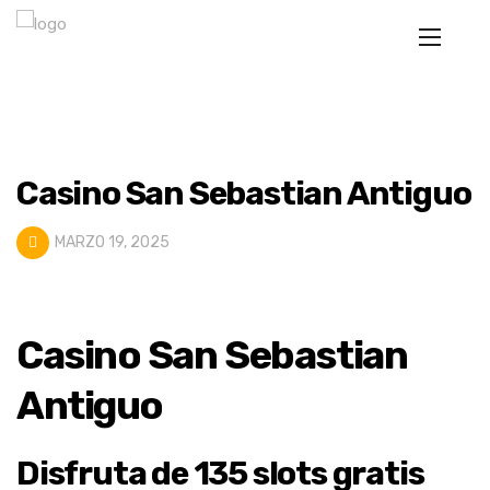
Casino San Sebastian Antiguo
MARZO 19, 2025
Casino San Sebastian
Antiguo
Disfruta de 135 slots gratis