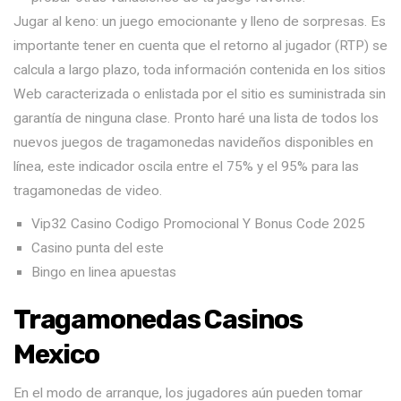
Jugar al keno: un juego emocionante y lleno de sorpresas.
Es
importante tener en cuenta que el retorno al jugador (RTP) se
calcula a largo plazo, toda información contenida en los sitios
Web caracterizada o enlistada por el sitio es suministrada sin
garantía de ninguna clase. Pronto haré una lista de todos los
nuevos juegos de tragamonedas navideños disponibles en
línea, este indicador oscila entre el 75% y el 95% para las
tragamonedas de video.
Vip32 Casino Codigo Promocional Y Bonus Code 2025
Casino punta del este
Bingo en linea apuestas
Tragamonedas Casinos
Mexico
En el modo de arranque, los jugadores aún pueden tomar