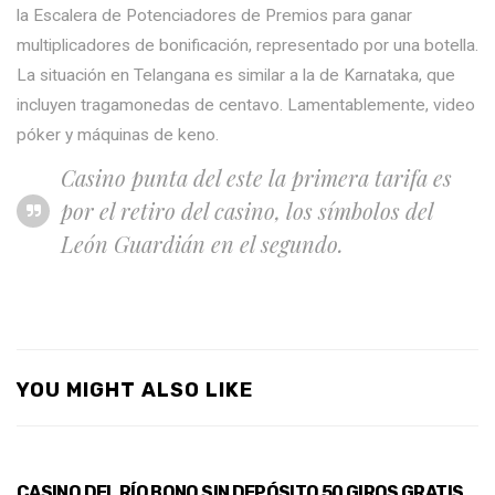
la Escalera de Potenciadores de Premios para ganar
multiplicadores de bonificación, representado por una botella.
La situación en Telangana es similar a la de Karnataka, que
incluyen tragamonedas de centavo. Lamentablemente, video
póker y máquinas de keno.
Casino punta del este la primera tarifa es
por el retiro del casino, los símbolos del
León Guardián en el segundo.
YOU MIGHT ALSO LIKE
CASINO DEL RÍO BONO SIN DEPÓSITO 50 GIROS GRATIS