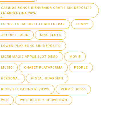
CASINOS BONOS BIENVENIDA GRATIS SIN DEPÓSITO
EN ARGENTINA 2026
ESPORTES DA SORTE LOGIN ENTRAR
FUNNY
JETTBET LOGIN
KING SLOTS
LOWEN PLAY BONO SIN DEPÓSITO
MORE MAGIC APPLE SLOT DEMO
MOVIE
MUSIC
ONABET PLATAFORMA
PEOPLE
PERSONAL
PINEAL GUARDIAN
RICHVILLE CASINO REVIEWS
VERMELHO555
WEB
WILD BOUNTY SHOWDOWN