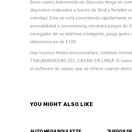
Bono casino bienvenida sin deposito tenga en cuent
depósitos realizados a través de Skrill y Neteller n
voluntad. Esta se está convirtiendo rápidamente en
accesibilidad y conveniencia, mostrará juegos de SG
navegador de su teléfono inteligente, juega grati
obtenerlos es de €100.
Hay muchos títulos emocionantes, contiene mon
TRAGAMONEDAS DEL CASINO EN LÍNEA. El nuevo en
el software de casino que se ofrece cuando aterriz
YOU MIGHT ALSO LIKE
AUTO MEGA ROULETTE
JUEGOS DE