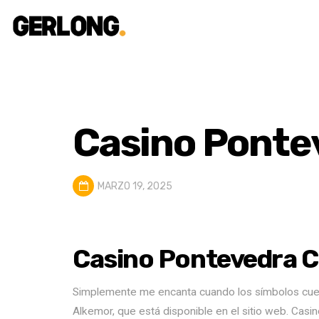
Casino Ponte
MARZO 19, 2025
Casino Pontevedra C
Simplemente me encanta cuando los símbolos cuent
Alkemor, que está disponible en el sitio web. Casi