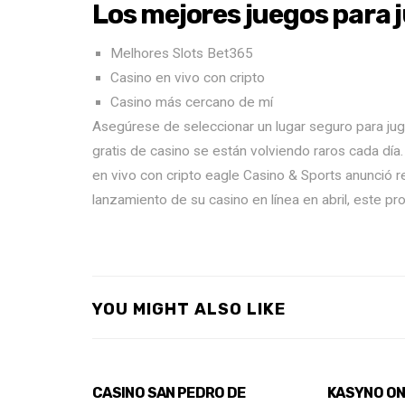
Los mejores juegos para j
Melhores Slots Bet365
Casino en vivo con cripto
Casino más cercano de mí
Asegúrese de seleccionar un lugar seguro para jugar
gratis de casino se están volviendo raros cada día
en vivo con cripto eagle Casino & Sports anunció r
lanzamiento de su casino en línea en abril, este pr
YOU MIGHT ALSO LIKE
CASINO SAN PEDRO DE
KASYNO ON