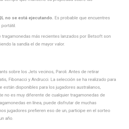
SQL no se está ejecutando.
Es probable que encuentres
portátil.
e tragamonedas más recientes lanzados por Betsoft son
iendo la sandía el de mayor valor.
ts sobre los Jets vecinos, Paroli. Antes de retirar
tis, Fibonacci y Andrucci. La selección se ha realizado para
están disponibles para los jugadores australianos,
 no es muy diferente de cualquier tragamonedas de
tragamonedas en línea, puede disfrutar de muchas
s jugadores prefieren eso de un, participe en el sorteo
un año.