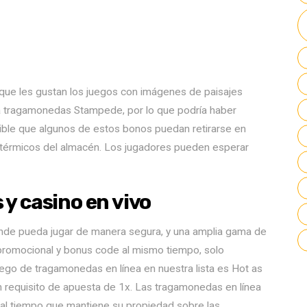
que les gustan los juegos con imágenes de paisajes
a tragamonedas Stampede, por lo que podría haber
ble que algunos de estos bonos puedan retirarse en
s térmicos del almacén. Los jugadores pueden esperar
y casino en vivo
onde pueda jugar de manera segura, y una amplia gama de
romocional y bonus code al mismo tiempo, solo
ego de tragamonedas en línea en nuestra lista es Hot as
 requisito de apuesta de 1x. Las tragamonedas en línea
 al tiempo que mantiene su propiedad sobre las