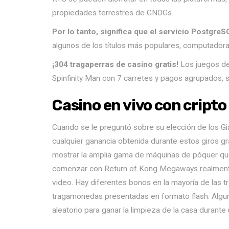
propiedades terrestres de GNOGs.
Por lo tanto, significa que el servicio Postgre
algunos de los títulos más populares, computadora 
¡304 tragaperras de casino gratis!
Los juegos d
Spinfinity Man con 7 carretes y pagos agrupados, s
Casino en vivo con cripto
Cuando se le preguntó sobre su elección de los Gian
cualquier ganancia obtenida durante estos giros gra
mostrar la amplia gama de máquinas de póquer que 
comenzar con Return of Kong Megaways realmente
video. Hay diferentes bonos en la mayoría de las 
tragamonedas presentadas en formato flash. Alguno
aleatorio para ganar la limpieza de la casa durante 