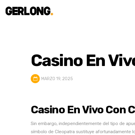
Casino En Viv
MARZO 19, 2025
Casino En Vivo Con C
Sin embargo, independientemente del tipo de apue
símbolo de Cleopatra sustituye afortunadamente lo