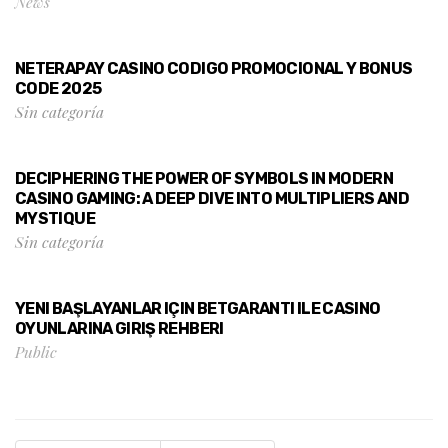
News
NETERAPAY CASINO CODIGO PROMOCIONAL Y BONUS
CODE 2025
Sin categoría
DECIPHERING THE POWER OF SYMBOLS IN MODERN
CASINO GAMING: A DEEP DIVE INTO MULTIPLIERS AND
MYSTIQUE
Sin categoría
YENI BAŞLAYANLAR IÇIN BETGARANTI ILE CASINO
OYUNLARINA GIRIŞ REHBERI
Public