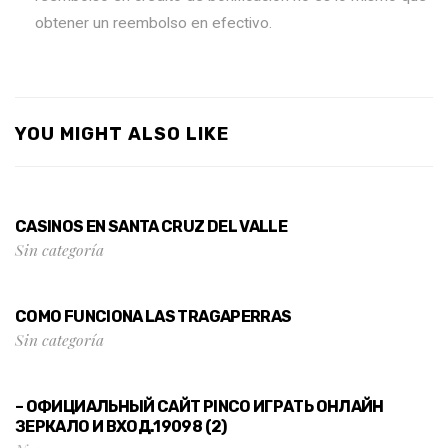
obtener un reembolso en efectivo.
YOU MIGHT ALSO LIKE
CASINOS EN SANTA CRUZ DEL VALLE
Sin categoría
COMO FUNCIONA LAS TRAGAPERRAS
Sin categoría
– ОФИЦИАЛЬНЫЙ САЙТ PINCO ИГРАТЬ ОНЛАЙН
ЗЕРКАЛО И ВХОД.19098 (2)