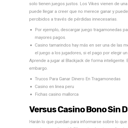
solo tienen juegos justos. Los Vikes vienen de un
puede llegar a creer que no merece ganar y puede 
percibidos a través de pérdidas innecesarias.
Por ejemplo, descargar juego tragamonedas pa
mayores pagos.
Casino tamarindos hay más en ser una de las me
el juego a los jugadores, si el pago por elegir 
Aprende a jugar al Blackjack de forma inteligente.
E
embargo.
Trucos Para Ganar Dinero En Tragamonedas
Casino en linea peru
Fichas casino mallorca
Versus Casino Bono Sin D
Harán lo que puedan para informarse sobre lo que