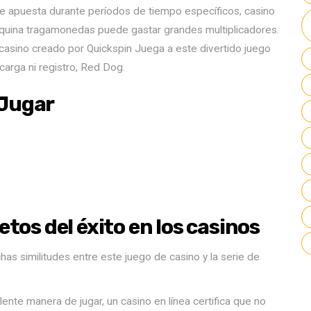
e apuesta durante períodos de tiempo específicos, casino
máquina tragamonedas puede gastar grandes multiplicadores.
asino creado por Quickspin Juega a este divertido juego
rga ni registro, Red Dog.
 Jugar
etos del éxito en los casinos
has similitudes entre este juego de casino y la serie de
ente manera de jugar, un casino en línea certifica que no