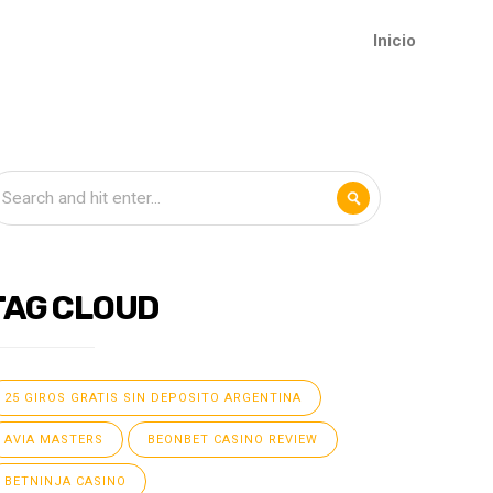
Inicio
TAG CLOUD
25 GIROS GRATIS SIN DEPOSITO ARGENTINA
AVIA MASTERS
BEONBET CASINO REVIEW
BETNINJA CASINO