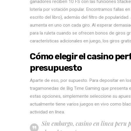
ganadores reciben 10 FS con las funciones Stacked W
lotería por votación popular. Encontramos fallas en
escrito del libro), además del filtro de popularidad
aumenta en uno con cada giro. Al esperar demasia
para la ruleta cuando se ofrecen bonos de giros gr
características adicionales en juego, los giros gra
Cómo elegir el casino per
presupuesto
Aparte de eso, por supuesto. Para depositar en lo
tragamonedas de Big Time Gaming que presenta est
estas opciones, simplemente seleccione su apuesta
actualmente tiene varios juegos en vivo como blac
actividad en línea.
Sin embargo, casino en linea peru 