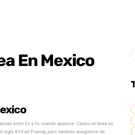
ea En Mexico
Mexico
nancias entre 2x y 5x cuando aparece. Casino en linea en
el siglo XVII en Francia, pero también asegúrese de