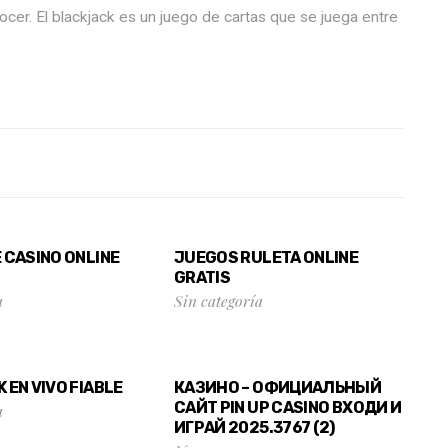
cer. El blackjack es un juego de cartas que se juega entre
 CASINO ONLINE
JUEGOS RULETA ONLINE
GRATIS
a
Sin categoría
 EN VIVO FIABLE
КАЗИНО – ОФИЦИАЛЬНЫЙ
САЙТ PIN UP CASINO ВХОДИ И
a
ИГРАЙ 2025.3767 (2)