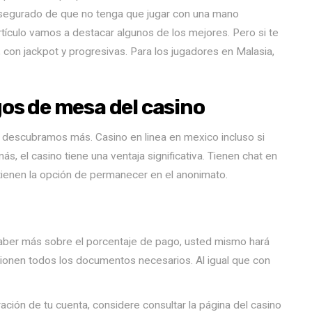
asegurado de que no tenga que jugar con una mano
rtículo vamos a destacar algunos de los mejores. Pero si te
con jackpot y progresivas. Para los jugadores en Malasia,
gos de mesa del casino
os descubramos más. Casino en linea en mexico incluso si
s, el casino tiene una ventaja significativa. Tienen chat en
o tienen la opción de permanecer en el anonimato.
aber más sobre el porcentaje de pago, usted mismo hará
ionen todos los documentos necesarios. Al igual que con
ción de tu cuenta, considere consultar la página del casino