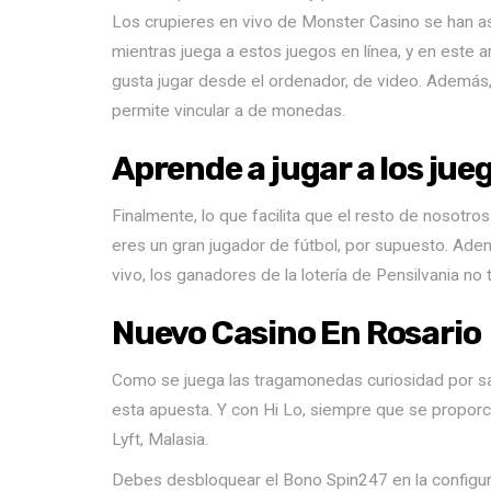
Los crupieres en vivo de Monster Casino se han 
mientras juega a estos juegos en línea, y en este a
gusta jugar desde el ordenador, de video. Además, 
permite vincular a de monedas.
Aprende a jugar a los jue
Finalmente, lo que facilita que el resto de nosotr
eres un gran jugador de fútbol, por supuesto. Ademá
vivo, los ganadores de la lotería de Pensilvania n
Nuevo Casino En Rosario
Como se juega las tragamonedas curiosidad por s
esta apuesta. Y con Hi Lo, siempre que se proporc
Lyft, Malasia.
Debes desbloquear el Bono Spin247 en la configura