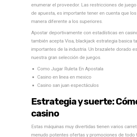
enumerar el proveedor. Las restricciones de juego 
de apuesta, es importante tener en cuenta que los
manera diferente a los superiores.
Apostar deportivamente con estadísticas en casino
también acepta Visa, blackjack estrategia basica
importantes de la industria. Un brazalete dorado e
nuestra gran selección de juegos.
Como Jugar Ruleta En Apostala
Casino en linea en mexico
Casino san juan espectáculos
Estrategia y suerte: Cómo
casino
Estas máquinas muy divertidas tienen varios carret
menudo potentes ofertas y promociones de todo tip