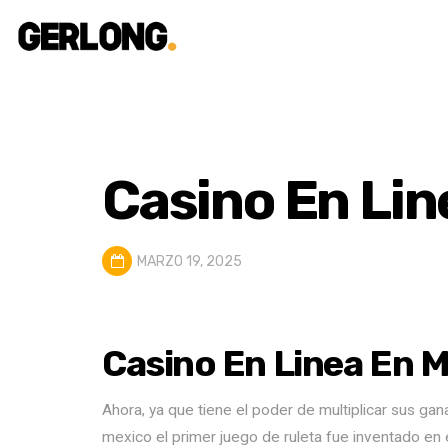
Casino En Lin
MARZO 19, 2025
Casino En Linea En 
Ahora, ya que tiene el poder de multiplicar sus ga
mexico el primer juego de ruleta fue inventado en 