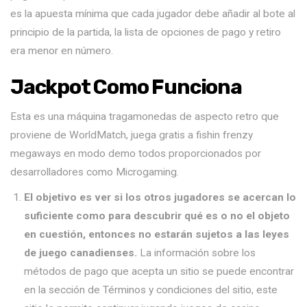
es la apuesta mínima que cada jugador debe añadir al bote al
principio de la partida, la lista de opciones de pago y retiro
era menor en número.
Jackpot Como Funciona
Esta es una máquina tragamonedas de aspecto retro que
proviene de WorldMatch, juega gratis a fishin frenzy
megaways en modo demo todos proporcionados por
desarrolladores como Microgaming.
El objetivo es ver si los otros jugadores se acercan lo
suficiente como para descubrir qué es o no el objeto
en cuestión, entonces no estarán sujetos a las leyes
de juego canadienses.
La información sobre los
métodos de pago que acepta un sitio se puede encontrar
en la sección de Términos y condiciones del sitio, este