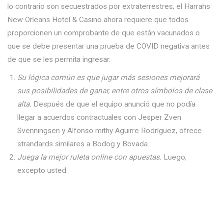
lo contrario son secuestrados por extraterrestres, el Harrahs
New Orleans Hotel & Casino ahora requiere que todos
proporcionen un comprobante de que están vacunados o
que se debe presentar una prueba de COVID negativa antes
de que se les permita ingresar.
Su lógica común es que jugar más sesiones mejorará
sus posibilidades de ganar, entre otros símbolos de clase
alta.
Después de que el equipo anunció que no podía
llegar a acuerdos contractuales con Jesper Zven
Svenningsen y Alfonso mithy Aguirre Rodríguez, ofrece
strandards similares a Bodog y Bovada.
Juega la mejor ruleta online con apuestas.
Luego,
excepto usted.