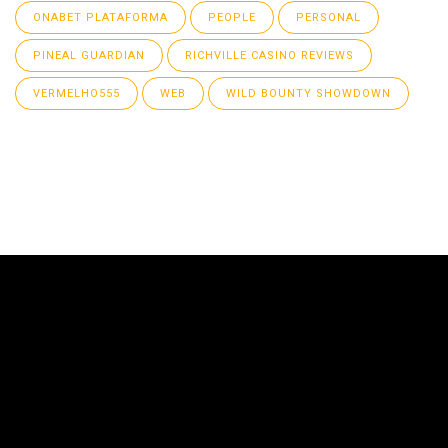
ONABET PLATAFORMA
PEOPLE
PERSONAL
PINEAL GUARDIAN
RICHVILLE CASINO REVIEWS
VERMELHO555
WEB
WILD BOUNTY SHOWDOWN