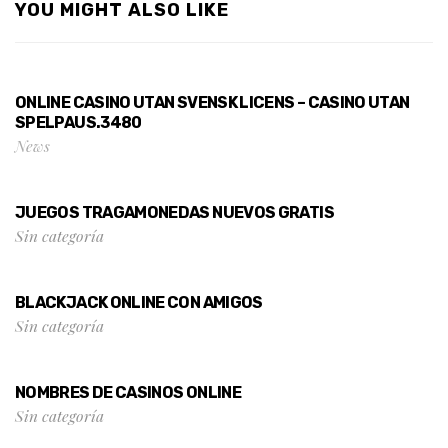
YOU MIGHT ALSO LIKE
ONLINE CASINO UTAN SVENSK LICENS – CASINO UTAN
SPELPAUS.3480
News
JUEGOS TRAGAMONEDAS NUEVOS GRATIS
Sin categoría
BLACKJACK ONLINE CON AMIGOS
Sin categoría
NOMBRES DE CASINOS ONLINE
Sin categoría