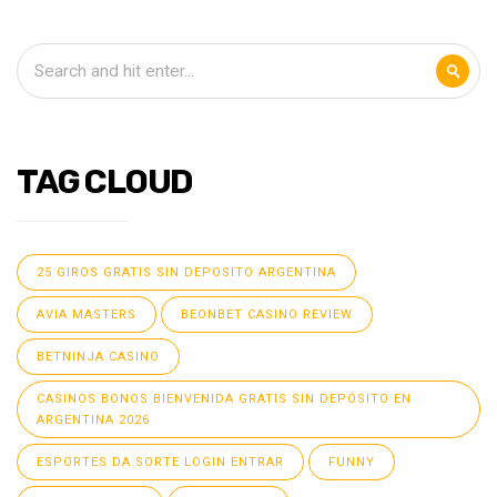
TAG CLOUD
25 GIROS GRATIS SIN DEPOSITO ARGENTINA
AVIA MASTERS
BEONBET CASINO REVIEW
BETNINJA CASINO
CASINOS BONOS BIENVENIDA GRATIS SIN DEPÓSITO EN
ARGENTINA 2026
ESPORTES DA SORTE LOGIN ENTRAR
FUNNY