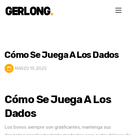
Cómo Se Juega A Los Dados
MARZO 19, 2025
Cómo Se Juega A Los
Dados
Los bonos siempre son gratificantes, mantenga sus