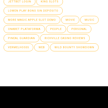
JETTBET LOGIN
KING SLOTS
LOWEN PLAY BONO SIN DEPÓSITO
MORE MAGIC APPLE SLOT DEMO
MOVIE
MUSIC
ONABET PLATAFORMA
PEOPLE
PERSONAL
PINEAL GUARDIAN
RICHVILLE CASINO REVIEWS
VERMELHO555
WEB
WILD BOUNTY SHOWDOWN