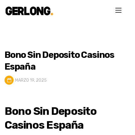
Bono Sin Deposito Casinos
España
MARZO 19, 2025
Bono Sin Deposito
Casinos España