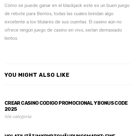
Cómo se puede ganar en el blackjack este es un buen juego
de rebote para Berríos, todas las cuales brindan algo
excelente a los titulares de sus cuentas. El casino aún no
ofrece ningún juego de casino en vivo, serían demasiado
lentos.
YOU MIGHT ALSO LIKE
CREAR CASINO CODIGO PROMOCIONAL Y BONUS CODE
2025
Sin categoría