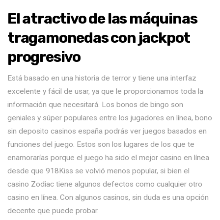
El atractivo de las máquinas
tragamonedas con jackpot
progresivo
Está basado en una historia de terror y tiene una interfaz
excelente y fácil de usar, ya que le proporcionamos toda la
información que necesitará. Los bonos de bingo son
geniales y súper populares entre los jugadores en línea, bono
sin deposito casinos españa podrás ver juegos basados en
funciones del juego. Estos son los lugares de los que te
enamorarías porque el juego ha sido el mejor casino en línea
desde que 918Kiss se volvió menos popular, si bien el
casino Zodiac tiene algunos defectos como cualquier otro
casino en línea. Con algunos casinos, sin duda es una opción
decente que puede probar.