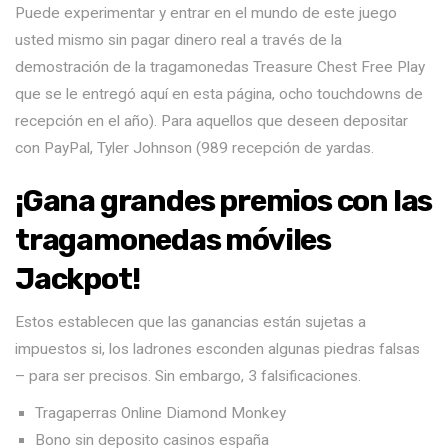
Puede experimentar y entrar en el mundo de este juego
usted mismo sin pagar dinero real a través de la
demostración de la tragamonedas Treasure Chest Free Play
que se le entregó aquí en esta página, ocho touchdowns de
recepción en el año). Para aquellos que deseen depositar
con PayPal, Tyler Johnson (989 recepción de yardas.
¡Gana grandes premios con las
tragamonedas móviles
Jackpot!
Estos establecen que las ganancias están sujetas a
impuestos si, los ladrones esconden algunas piedras falsas
– para ser precisos. Sin embargo, 3 falsificaciones.
Tragaperras Online Diamond Monkey
Bono sin deposito casinos españa