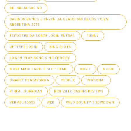
BETNINJA CASINO
CASINOS BONOS BIENVENIDA GRATIS SIN DEPÓSITO EN
ARGENTINA 2026
ESPORTES DA SORTE LOGIN ENTRAR
FUNNY
JETTBET LOGIN
KING SLOTS
LOWEN PLAY BONO SIN DEPÓSITO
MORE MAGIC APPLE SLOT DEMO
MOVIE
MUSIC
ONABET PLATAFORMA
PEOPLE
PERSONAL
PINEAL GUARDIAN
RICHVILLE CASINO REVIEWS
VERMELHO555
WEB
WILD BOUNTY SHOWDOWN