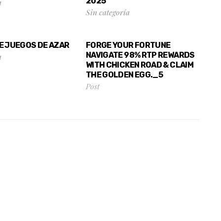
2025
a
Sin categoría
DE JUEGOS DE AZAR
FORGE YOUR FORTUNE
NAVIGATE 98% RTP REWARDS
a
WITH CHICKEN ROAD & CLAIM
THE GOLDEN EGG._5
Post