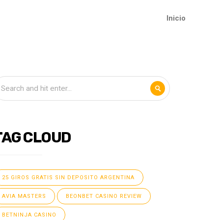
Inicio
TAG CLOUD
25 GIROS GRATIS SIN DEPOSITO ARGENTINA
AVIA MASTERS
BEONBET CASINO REVIEW
BETNINJA CASINO