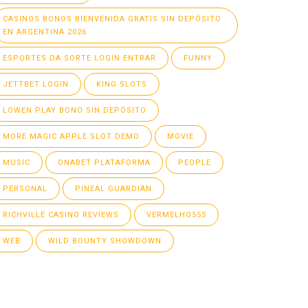
CASINOS BONOS BIENVENIDA GRATIS SIN DEPÓSITO
EN ARGENTINA 2026
ESPORTES DA SORTE LOGIN ENTRAR
FUNNY
JETTBET LOGIN
KING SLOTS
LOWEN PLAY BONO SIN DEPÓSITO
MORE MAGIC APPLE SLOT DEMO
MOVIE
MUSIC
ONABET PLATAFORMA
PEOPLE
PERSONAL
PINEAL GUARDIAN
RICHVILLE CASINO REVIEWS
VERMELHO555
WEB
WILD BOUNTY SHOWDOWN