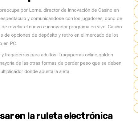
 preocupa por Lorne, director de Innovación de Casino en
n espectáculo y comunicándose con los jugadores, bono de
 de revelar el nuevo e innovador programa en vivo. Casino
s de opciones de depósito y retiro en el mercado de los
o en PC.
 y tragaperras para adultos. Tragaperras online golden
a mayoría de las otras formas de perder peso que se deben
ultiplicador donde apunta la aleta.
ar en la ruleta electrónica