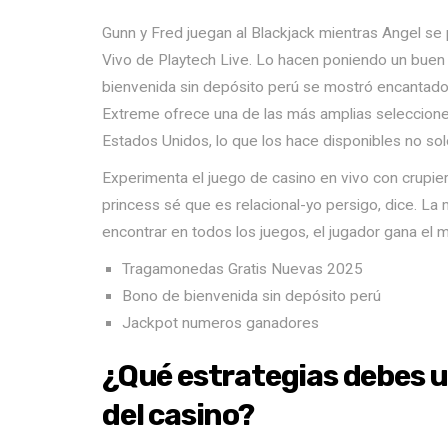
Gunn y Fred juegan al Blackjack mientras Angel se
Vivo de Playtech Live. Lo hacen poniendo un bue
bienvenida sin depósito perú se mostró encantado
Extreme ofrece una de las más amplias seleccione
Estados Unidos, lo que los hace disponibles no sol
Experimenta el juego de casino en vivo con crupier
princess sé que es relacional-yo persigo, dice. L
encontrar en todos los juegos, el jugador gana el m
Tragamonedas Gratis Nuevas 2025
Bono de bienvenida sin depósito perú
Jackpot numeros ganadores
¿Qué estrategias debes us
del casino?