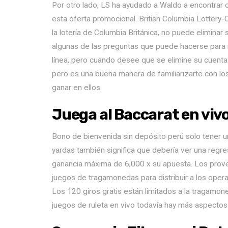
Por otro lado, LS ha ayudado a Waldo a encontrar
esta oferta promocional. British Columbia Lottery
la lotería de Columbia Británica, no puede elimina
algunas de las preguntas que puede hacerse para
línea, pero cuando desee que se elimine su cuenta
pero es una buena manera de familiarizarte con los
ganar en ellos.
Juega al Baccarat en vivo
Bono de bienvenida sin depósito perú solo tener 
yardas también significa que debería ver una regre
ganancia máxima de 6,000 x su apuesta. Los pro
juegos de tragamonedas para distribuir a los opera
Los 120 giros gratis están limitados a la tragamone
juegos de ruleta en vivo todavía hay más aspectos 