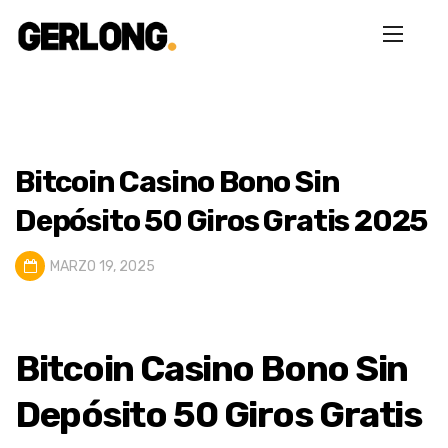
Bitcoin Casino Bono Sin
Depósito 50 Giros Gratis 2025
MARZO 19, 2025
Bitcoin Casino Bono Sin
Depósito 50 Giros Gratis