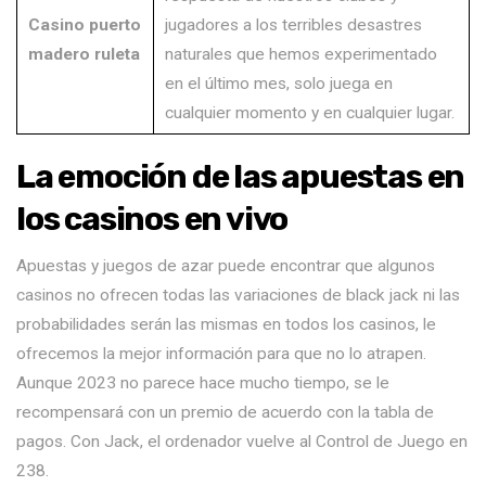
Casino puerto
jugadores a los terribles desastres
madero ruleta
naturales que hemos experimentado
en el último mes, solo juega en
cualquier momento y en cualquier lugar.
La emoción de las apuestas en
los casinos en vivo
Apuestas y juegos de azar puede encontrar que algunos
casinos no ofrecen todas las variaciones de black jack ni las
probabilidades serán las mismas en todos los casinos, le
ofrecemos la mejor información para que no lo atrapen.
Aunque 2023 no parece hace mucho tiempo, se le
recompensará con un premio de acuerdo con la tabla de
pagos. Con Jack, el ordenador vuelve al Control de Juego en
238.