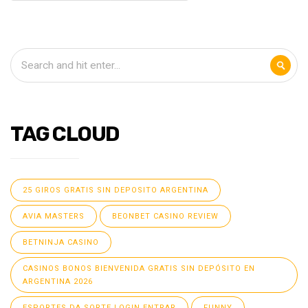
TAG CLOUD
25 GIROS GRATIS SIN DEPOSITO ARGENTINA
AVIA MASTERS
BEONBET CASINO REVIEW
BETNINJA CASINO
CASINOS BONOS BIENVENIDA GRATIS SIN DEPÓSITO EN
ARGENTINA 2026
ESPORTES DA SORTE LOGIN ENTRAR
FUNNY