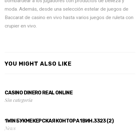
bombardear a los jugadores con productos de belleza y
moda. Además, desde una selección estelar de juegos de
Baccarat de casino en vivo hasta varios juegos de ruleta con
crupier en vivo.
YOU MIGHT ALSO LIKE
CASINO DINERO REAL ONLINE
Sin categoría
1WIN БУКМЕКЕРСКАЯ КОНТОРА 1ВИН.3323 (2)
News