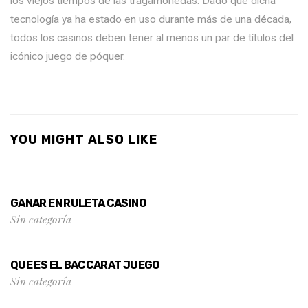
los viejos tiempos de las tragamonedas. Dado que dicha
tecnología ya ha estado en uso durante más de una década,
todos los casinos deben tener al menos un par de títulos del
icónico juego de póquer.
YOU MIGHT ALSO LIKE
GANAR EN RULETA CASINO
Sin categoría
QUE ES EL BACCARAT JUEGO
Sin categoría