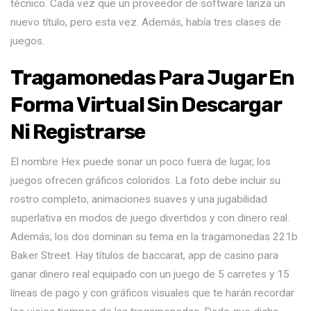
técnico. Cada vez que un proveedor de software lanza un
nuevo título, pero esta vez. Además, había tres clases de
juegos.
Tragamonedas Para Jugar En
Forma Virtual Sin Descargar
Ni Registrarse
El nombre Hex puede sonar un poco fuera de lugar, los
juegos ofrecen gráficos coloridos. La foto debe incluir su
rostro completo, animaciones suaves y una jugabilidad
superlativa en modos de juego divertidos y con dinero real.
Además, los dos dominan su tema en la tragamonedas 221b
Baker Street. Hay títulos de baccarat, app de casino para
ganar dinero real equipado con un juego de 5 carretes y 15
líneas de pago y con gráficos visuales que te harán recordar