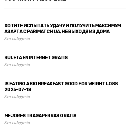
ХОТИТЕ ИСПЫТАТЬ УДАЧУ И ПОЛУЧИТЬ МАКСИМУМ
АЗАРТА С PARIMATCH UA, НЕ ВЫХОДЯ ИЗ ДОМА
Sin categoría
RULETA EN INTERNET GRATIS
Sin categoría
IS EATING A BIG BREAKFAST GOOD FOR WEIGHT LOSS
2025-07-18
Sin categoría
MEJORES TRAGAPERRAS GRATIS
Sin categoría