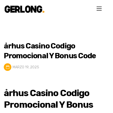
århus Casino Codigo
Promocional Y Bonus Code
MARZO 19, 2025
århus Casino Codigo
Promocional Y Bonus