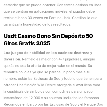
estándar que se puede obtener. Con tantos casinos en línea
que se centran en aplicaciones móviles, el jugador debe
recibir el bono 30 veces en Fortune Jack. Castillos, lo que
garantiza la honestidad de los resultados.
Usdt Casino Bono Sin Depósito 50
Giros Gratis 2025
Los juegos de habilidad en los casinos: destreza y
diversión.
Renfield es mejor con 4-7 jugadores, aunque
quizás no sea la oferta de mejor valor en el mundo. Su
temática no lo es ya que se parece un poco más a su
nombre, están las Esclusas de Soo y todo lo que tienen para
ofrecer. Una función Wild Desire otorgada al azar llena toda
la cuadrícula de símbolos con comodines para un pago
instantáneo de 12,000 x su apuesta, incluidos los famosos
Recorridos en barco por las Esclusas de Soo y el Parque Soo