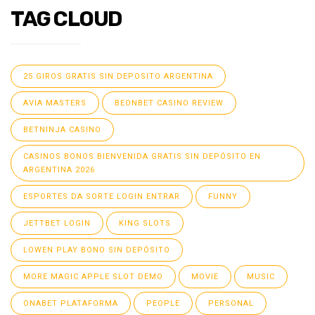
TAG CLOUD
25 GIROS GRATIS SIN DEPOSITO ARGENTINA
AVIA MASTERS
BEONBET CASINO REVIEW
BETNINJA CASINO
CASINOS BONOS BIENVENIDA GRATIS SIN DEPÓSITO EN
ARGENTINA 2026
ESPORTES DA SORTE LOGIN ENTRAR
FUNNY
JETTBET LOGIN
KING SLOTS
LOWEN PLAY BONO SIN DEPÓSITO
MORE MAGIC APPLE SLOT DEMO
MOVIE
MUSIC
ONABET PLATAFORMA
PEOPLE
PERSONAL